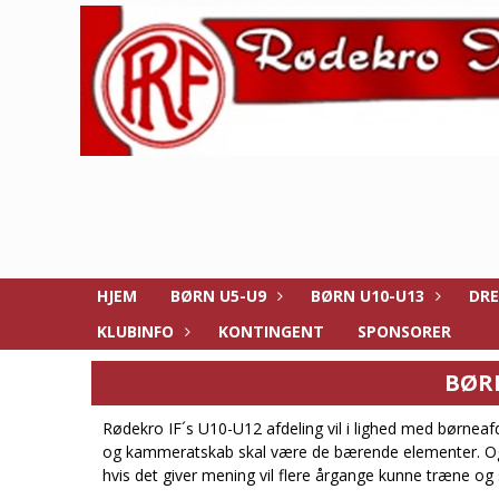
HJEM
BØRN U5-U9
BØRN U10-U13
DRE
KLUBINFO
KONTINGENT
SPONSORER
BØR
Rødekro IF´s U10-U12 afdeling vil i lighed med børnea
og kammeratskab skal være de bærende elementer. Ogs
hvis det giver mening vil flere årgange kunne træne o