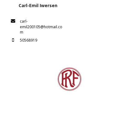
Carl-Emil Iwersen
carl-
emil200105@hotmail.co
m
50568919