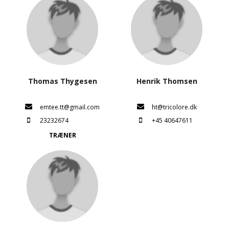
Thomas Thygesen
Henrik Thomsen
emtee.tt@gmail.com
ht@tricolore.dk
23232674
+45 40647611
TRÆNER