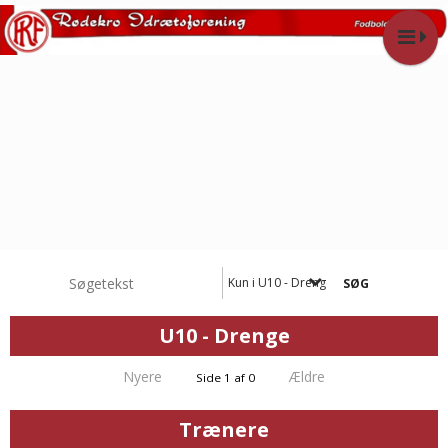
Kun i U10 - Drenge
U10 - Drenge
Nyere
Ældre
Side 1 af 0
Trænere