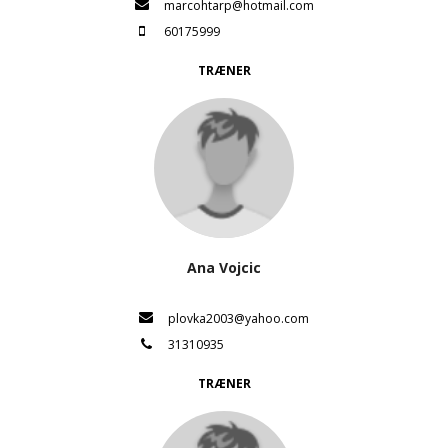
marcohtarp@hotmail.com
60175999
TRÆNER
Ana Vojcic
plovka2003@yahoo.com
31310935
TRÆNER