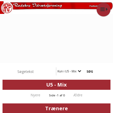
Kun i U5 - Mix
U5 - Mix
Nyere
Ældre
Side -1 af 0
Trænere