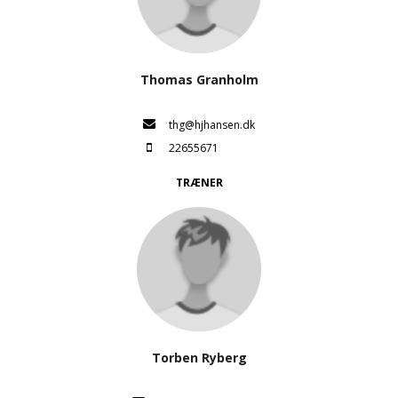
Thomas Granholm
thg@hjhansen.dk
22655671
TRÆNER
Torben Ryberg