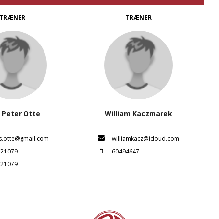
TRÆNER
TRÆNER
 Peter Otte
William Kaczmarek
s.otte@gmail.com
williamkacz@icloud.com
821079
60494647
821079