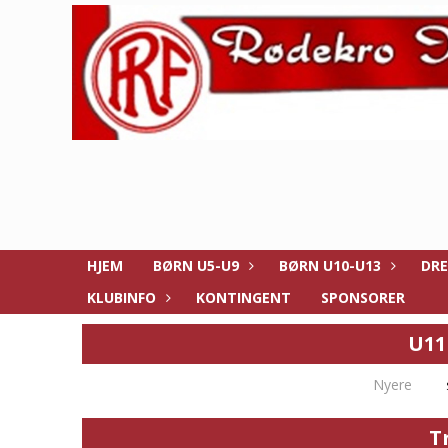
HJEM
BØRN U5-U9
BØRN U10-U13
DRE
KLUBINFO
KONTINGENT
SPONSORER
U11
Nyere
T