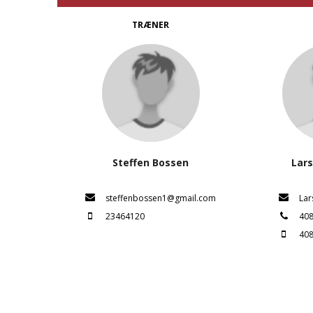
TRÆNER
Steffen Bossen
Lars
steffenbossen1@gmail.com
Lar
23464120
40
40