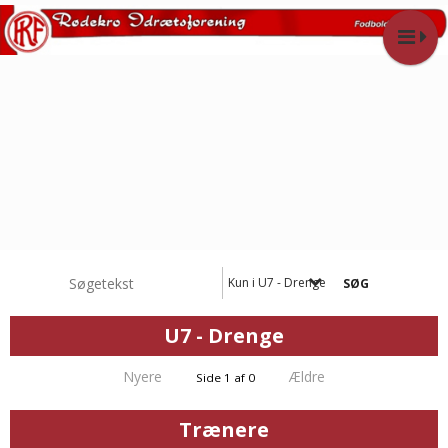
Kun i U7 - Drenge
U7 - Drenge
Nyere
Ældre
Side 1 af 0
Trænere