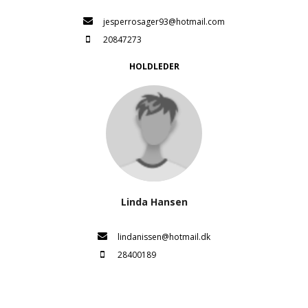
jesperrosager93@hotmail.com
20847273
HOLDLEDER
Linda Hansen
lindanissen@hotmail.dk
28400189